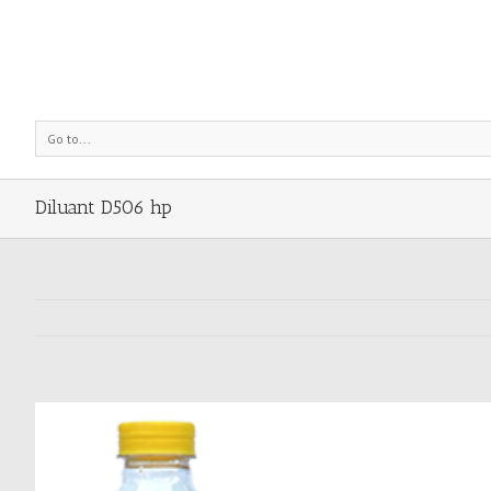
Go to...
Diluant D506 hp