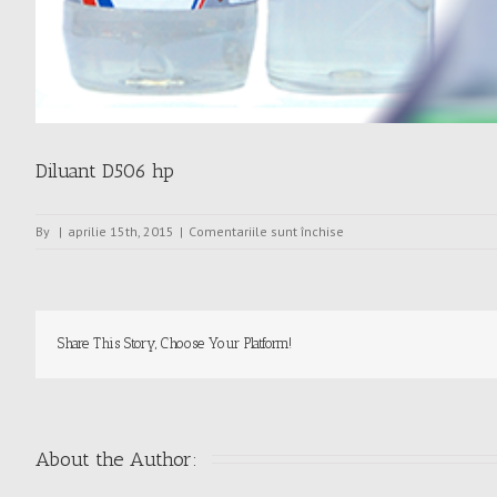
Diluant D506 hp
pentru
By
|
aprilie 15th, 2015
|
Comentariile sunt închise
Diluant
D506
hp
Share This Story, Choose Your Platform!
About the Author: 