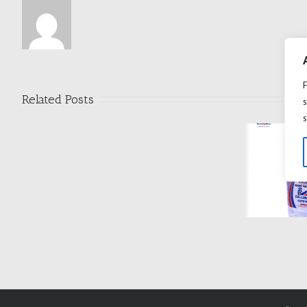
Related Posts
s
s
DILUANT D209