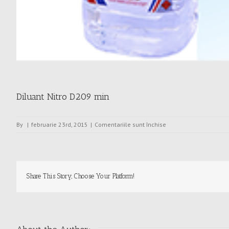
Diluant Nitro D209 min
pentru
By
|
februarie 23rd, 2015
|
Comentariile sunt închise
Diluant
Nitro
D209
min
Share This Story, Choose Your Platform!