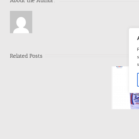
About the Author: 
Related Posts
s
s
DILUANT D209